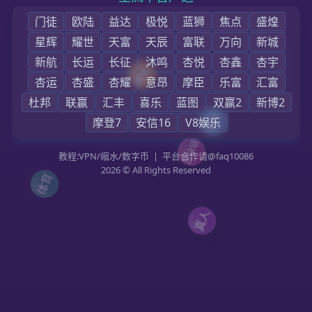
首页
公司简介
公司新闻