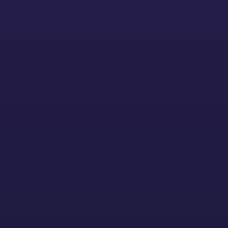
互动媒体
设计用户可参与的媒体内容和体验